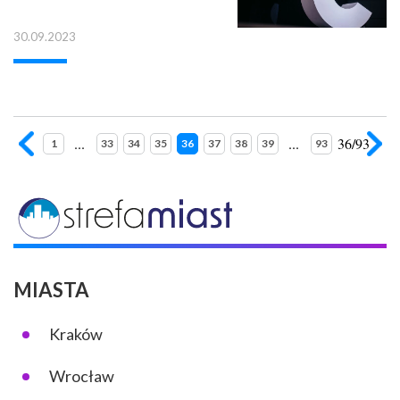
30.09.2023
...
...
36/93
1
33
34
35
36
37
38
39
93
MIASTA
Kraków
Wrocław