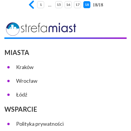
...
18/18
1
15
16
17
18
MIASTA
Kraków
Wrocław
Łódź
WSPARCIE
Polityka prywatności